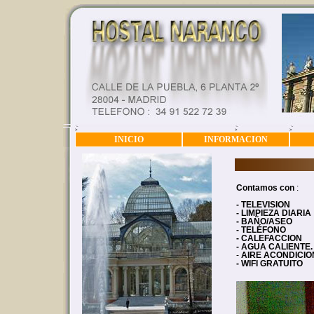
>
>
>
INICIO
INFORMACION
Contamos con
:
-
TELEVISION
- LIMPIEZA DIARIA
- BAÑO/ASEO
- TELÉFONO
- CALEFACCION
- AGUA CALIENTE.
-
AIRE ACONDICIO
- WIFI GRATUITO